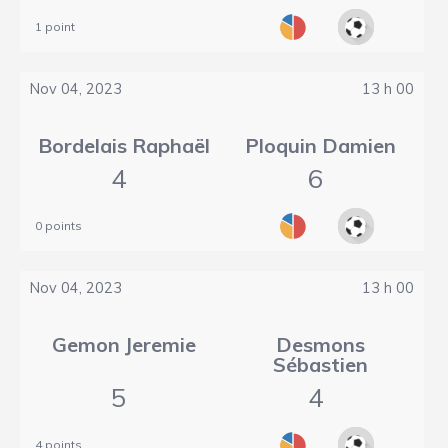
1 point
Nov 04, 2023
13 h 00
Bordelais Raphaël
Ploquin Damien
4
6
0 points
Nov 04, 2023
13 h 00
Gemon Jeremie
Desmons
Sébastien
5
4
4 points