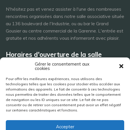
N'hésitez pas et venez assister à l'une des nombreuses
rencontres organisées dans notre salle associative située
au 136 boulevard de l'Industrie, ou au bar le Grand
Gousier au centre commercial de la Garenne. L'entrée est
gratuite et nos adhérents vous informeront avec plaisir.
Horaires d'ouverture de la salle
Gérer le consentement aux
cookies
Lundi 8h - 23h
Pour offrir les meilleures expériences, nous utilisons des
Mardi 8h - 23h
technologies telles que les cookies pour stocker et/ou accéder aux
Mercredi - 8h - 23h
informations des appareils. Le fait de consentir à ces technologies
nous permettra de traiter des données telles que le comportement
Jeudi 8h - 23h
de navigation ou les ID uniques sur ce site. Le fait de ne pas
Vendredi 8h - 23h
consentir ou de retirer son consentement peut avoir un effet négatif
Samedi 8h - 23h
sur certaines caractéristiques et fonctions.
Dimanche 8h - 23h
Accepter