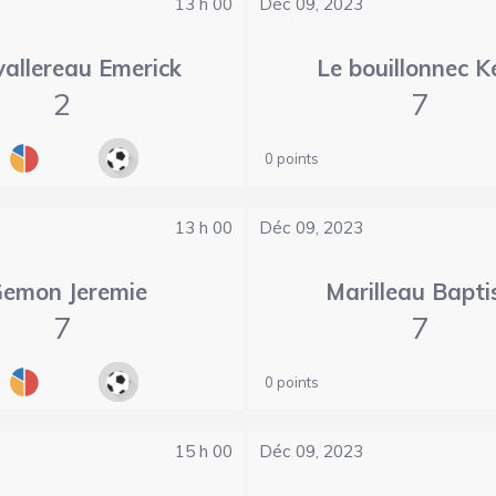
13 h 00
Déc 09, 2023
allereau Emerick
Le bouillonnec K
2
7
0 points
13 h 00
Déc 09, 2023
emon Jeremie
Marilleau Bapti
7
7
0 points
15 h 00
Déc 09, 2023