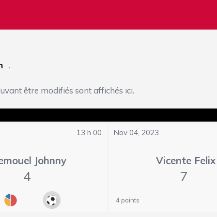
n
.
ant être modifiés sont affichés ici.
13 h 00
Nov 04, 2023
emouel Johnny
Vicente Felix
4
7
4 points