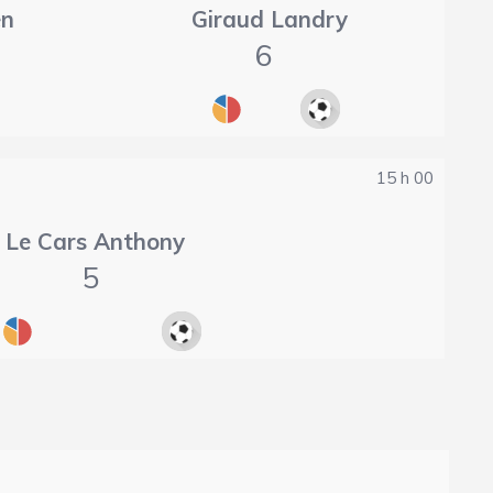
en
Giraud Landry
6
15 h 00
Le Cars Anthony
5