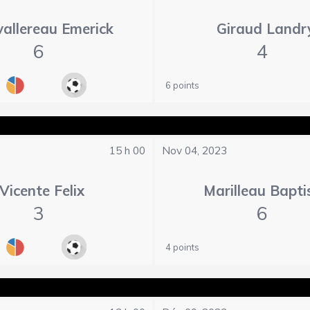
allereau Emerick
Giraud Landr
6
4
6 points
15 h 00
Nov 04, 2023
Vicente Felix
Marilleau Bapti
3
6
4 points