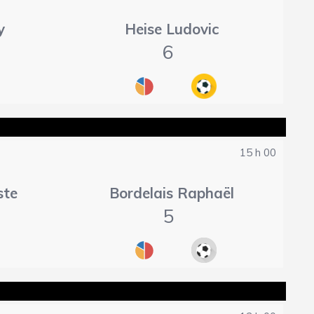
y
Heise Ludovic
6
15 h 00
ste
Bordelais Raphaël
5