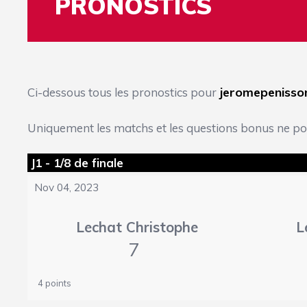
PRONOSTICS
jeromepenisso
Ci-dessous tous les pronostics pour
Uniquement les matchs et les questions bonus ne pouv
J1 - 1/8 de finale
Nov 04, 2023
Lechat Christophe
L
7
4 points