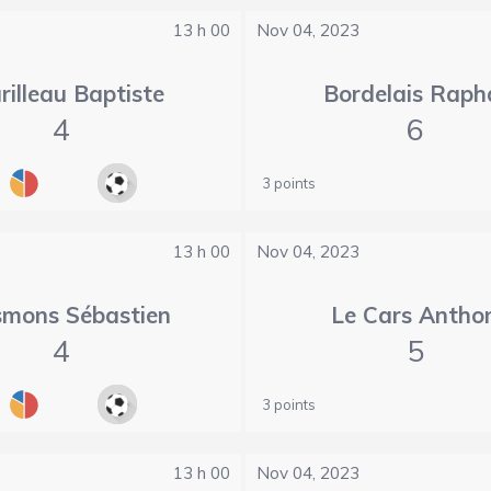
13 h 00
Nov 04, 2023
rilleau Baptiste
Bordelais Raph
4
6
3 points
13 h 00
Nov 04, 2023
mons Sébastien
Le Cars Antho
4
5
3 points
13 h 00
Nov 04, 2023