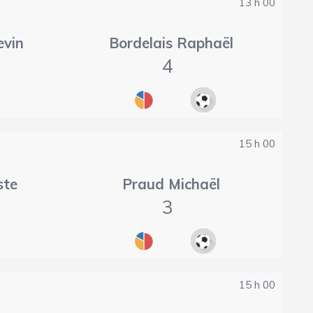
13 h 00
evin
Bordelais Raphaël
4
15 h 00
ste
Praud Michaël
3
15 h 00