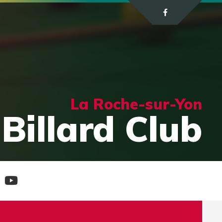
La Roche-sur-Yon
Billard Club
e
Chaine
tagram
Youtube