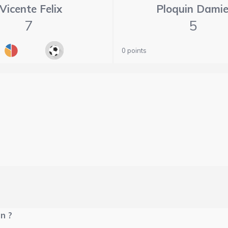
Vicente Felix
Ploquin Dami
7
5
0 points
n ?