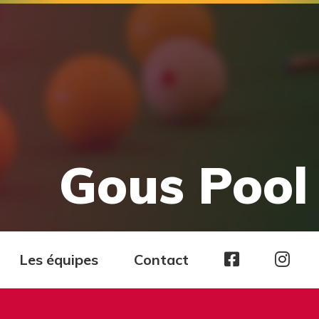
Gous Pool 
Page
Pag
Les équipes
Contact
facebook
Ins