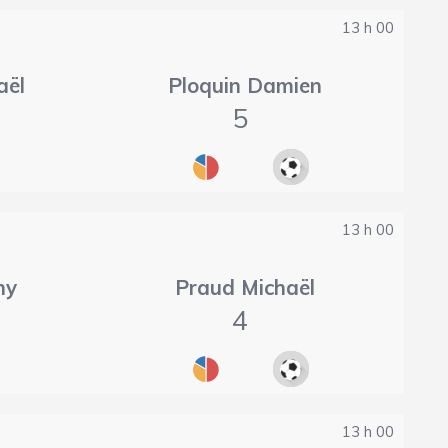
13 h 00
aël
Ploquin Damien
5
13 h 00
ny
Praud Michaël
4
13 h 00