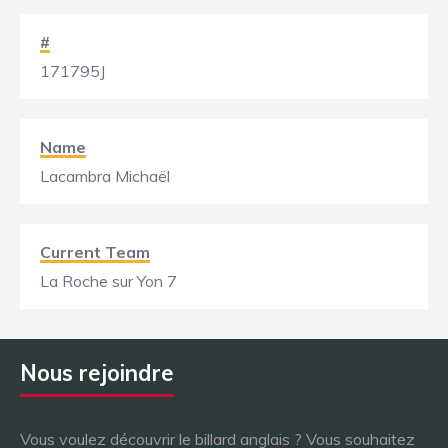
#
171795J
Name
Lacambra Michaël
Current Team
La Roche sur Yon 7
Nous rejoindre
Vous voulez découvrir le billard anglais ? Vous souhaitez