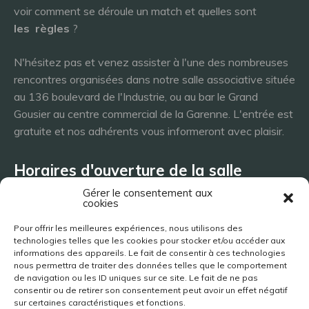
voir comment se déroule un match et quelles sont
les
règles
?
N'hésitez pas et venez assister à l'une des nombreuses
rencontres organisées dans notre salle associative située
au 136 boulevard de l'Industrie, ou au bar le Grand
Gousier au centre commercial de la Garenne. L'entrée est
gratuite et nos adhérents vous informeront avec plaisir.
Horaires d'ouverture de la salle
Gérer le consentement aux
cookies
Lundi 8h - 23h
Pour offrir les meilleures expériences, nous utilisons des
Mardi 8h - 23h
technologies telles que les cookies pour stocker et/ou accéder aux
Mercredi - 8h - 23h
informations des appareils. Le fait de consentir à ces technologies
nous permettra de traiter des données telles que le comportement
Jeudi 8h - 23h
de navigation ou les ID uniques sur ce site. Le fait de ne pas
Vendredi 8h - 23h
consentir ou de retirer son consentement peut avoir un effet négatif
Samedi 8h - 23h
sur certaines caractéristiques et fonctions.