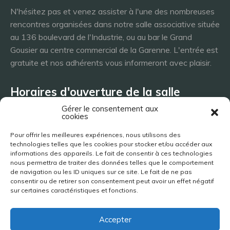
N'hésitez pas et venez assister à l'une des nombreuses
rencontres organisées dans notre salle associative située
au 136 boulevard de l'Industrie, ou au bar le Grand
Gousier au centre commercial de la Garenne. L'entrée est
gratuite et nos adhérents vous informeront avec plaisir.
Horaires d'ouverture de la salle
Gérer le consentement aux
cookies
Lundi 8h - 23h
Pour offrir les meilleures expériences, nous utilisons des
Mardi 8h - 23h
technologies telles que les cookies pour stocker et/ou accéder aux
Mercredi - 8h - 23h
informations des appareils. Le fait de consentir à ces technologies
nous permettra de traiter des données telles que le comportement
Jeudi 8h - 23h
de navigation ou les ID uniques sur ce site. Le fait de ne pas
Vendredi 8h - 23h
consentir ou de retirer son consentement peut avoir un effet négatif
Samedi 8h - 23h
sur certaines caractéristiques et fonctions.
Dimanche 8h - 23h
Accepter