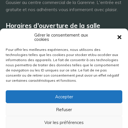
Gousier au centre commercial de la Garenne. L'entrée est
gratuite et nos adhérents vous informeront avec plaisir.
Horaires d'ouverture de la salle
Gérer le consentement aux
cookies
Lundi 8h - 23h
Pour offrir les meilleures expériences, nous utilisons des
Mardi 8h - 23h
technologies telles que les cookies pour stocker et/ou accéder aux
Mercredi - 8h - 23h
informations des appareils. Le fait de consentir à ces technologies
nous permettra de traiter des données telles que le comportement
Jeudi 8h - 23h
de navigation ou les ID uniques sur ce site. Le fait de ne pas
Vendredi 8h - 23h
consentir ou de retirer son consentement peut avoir un effet négatif
Samedi 8h - 23h
sur certaines caractéristiques et fonctions.
Dimanche 8h - 23h
Accepter
Site réalisé par Jimy Bigaud | 2019-2026
Refuser
Voir les préférences