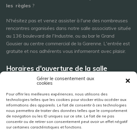
les
règles
?
N'hésitez pas et venez assister à l'une des nombreuses
rencontres organisées dans notre salle associative située
au 136 boulevard de l'Industrie, ou au bar le Grand
Gousier au centre commercial de la Garenne. L'entrée est
gratuite et nos adhérents vous informeront avec plaisir.
Horaires d'ouverture de la salle
Gérer le consentement aux
cookies
Lundi 8h - 23h
Pour offrir les meilleures expériences, nous utilisons des
Mardi 8h - 23h
technologies telles que les cookies pour stocker et/ou accéder aux
Mercredi - 8h - 23h
informations des appareils. Le fait de consentir à ces technologies
nous permettra de traiter des données telles que le comportement
Jeudi 8h - 23h
de navigation ou les ID uniques sur ce site. Le fait de ne pas
Vendredi 8h - 23h
consentir ou de retirer son consentement peut avoir un effet négatif
Samedi 8h - 23h
sur certaines caractéristiques et fonctions.
Dimanche 8h - 23h