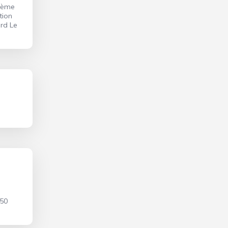
xième
tion
ard Le
 50