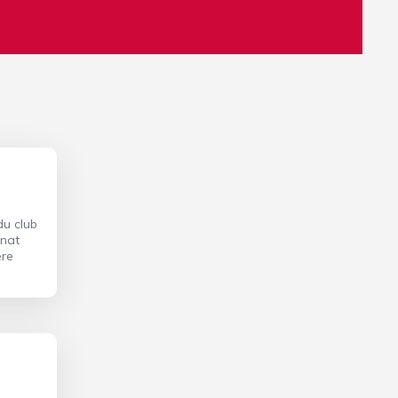
du club
nnat
ère