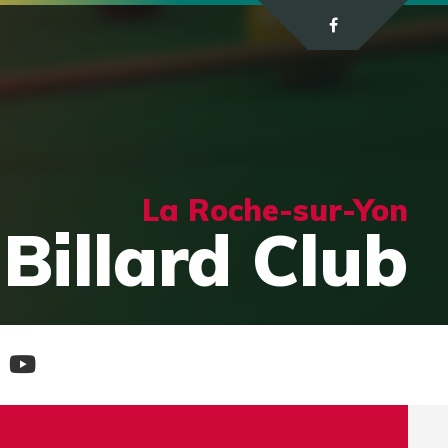
La Roche-sur-Yon
Billard Club
e
Chaine
tagram
Youtube