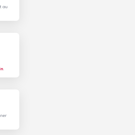
t au
in
.
gner