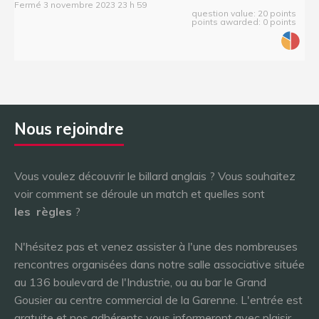
Fermé 3 novembre 2023 23 h 59
question value: 20 points
points awarded: 0 points
Nous rejoindre
Vous voulez découvrir le billard anglais ? Vous souhaitez
voir comment se déroule un match et quelles sont
les
règles
?
N'hésitez pas et venez assister à l'une des nombreuses
rencontres organisées dans notre salle associative située
au 136 boulevard de l'Industrie, ou au bar le Grand
Gousier au centre commercial de la Garenne. L'entrée est
gratuite et nos adhérents vous informeront avec plaisir.