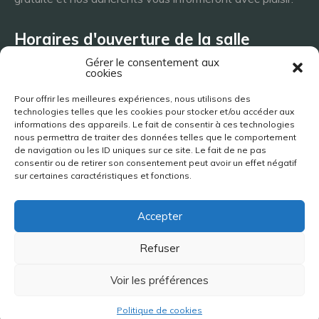
Horaires d'ouverture de la salle
Gérer le consentement aux
cookies
Lundi 8h - 23h
Pour offrir les meilleures expériences, nous utilisons des
Mardi 8h - 23h
technologies telles que les cookies pour stocker et/ou accéder aux
Mercredi - 8h - 23h
informations des appareils. Le fait de consentir à ces technologies
nous permettra de traiter des données telles que le comportement
Jeudi 8h - 23h
de navigation ou les ID uniques sur ce site. Le fait de ne pas
Vendredi 8h - 23h
consentir ou de retirer son consentement peut avoir un effet négatif
Samedi 8h - 23h
sur certaines caractéristiques et fonctions.
Dimanche 8h - 23h
Accepter
Site réalisé par Jimy Bigaud | 2019-2026
Refuser
Voir les préférences
Politique de cookies