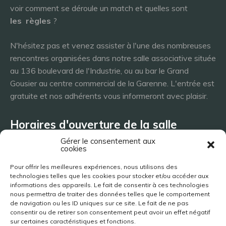
voir comment se déroule un match et quelles sont
les
règles
?
N'hésitez pas et venez assister à l'une des nombreuses
rencontres organisées dans notre salle associative située
au 136 boulevard de l'Industrie, ou au bar le Grand
Gousier au centre commercial de la Garenne. L'entrée est
gratuite et nos adhérents vous informeront avec plaisir.
Horaires d'ouverture de la salle
Gérer le consentement aux
cookies
Lundi 8h - 23h
Pour offrir les meilleures expériences, nous utilisons des
Mardi 8h - 23h
technologies telles que les cookies pour stocker et/ou accéder aux
Mercredi - 8h - 23h
informations des appareils. Le fait de consentir à ces technologies
nous permettra de traiter des données telles que le comportement
Jeudi 8h - 23h
de navigation ou les ID uniques sur ce site. Le fait de ne pas
Vendredi 8h - 23h
consentir ou de retirer son consentement peut avoir un effet négatif
Samedi 8h - 23h
sur certaines caractéristiques et fonctions.