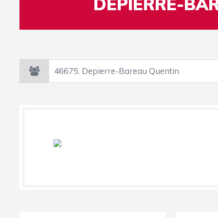
46675
DEPIERRE-BA