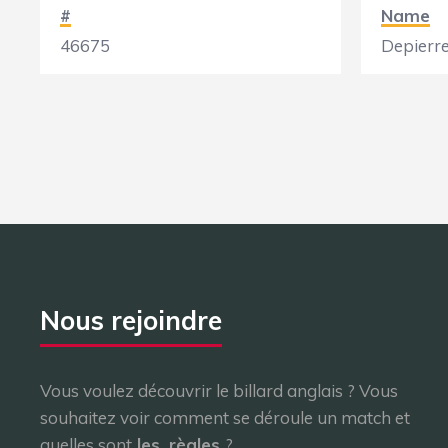
#
Name
46675
Depierr
Nous rejoindre
Vous voulez découvrir le billard anglais ? Vous
souhaitez voir comment se déroule un match et
quelles sont
les
règles
?