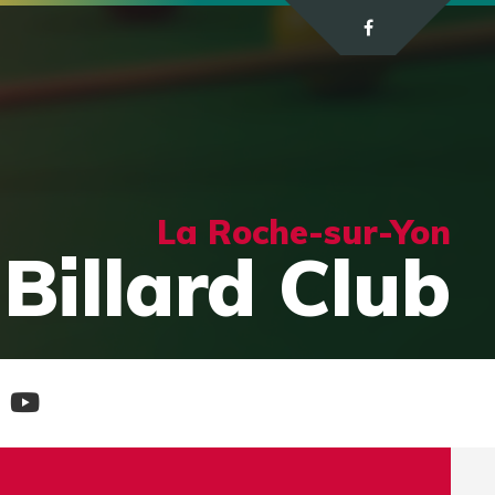
La Roche-sur-Yon
Billard Club
e
Chaine
tagram
Youtube