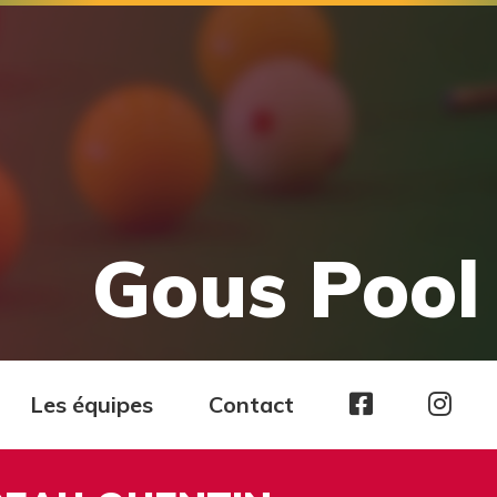
Gous Pool 
Page
Pag
Les équipes
Contact
facebook
Ins