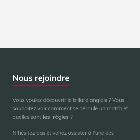
Nous rejoindre
Vous voulez découvrir le billard anglais ? Vous
souhaitez voir comment se déroule un match et
quelles sont
les
règles
?
N'hésitez pas et venez assister à l'une des