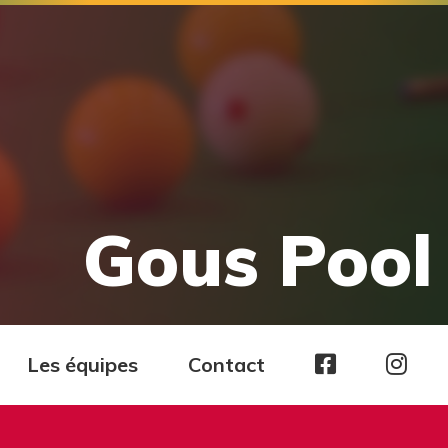
Gous Pool 
Page
Pag
Les équipes
Contact
facebook
Ins