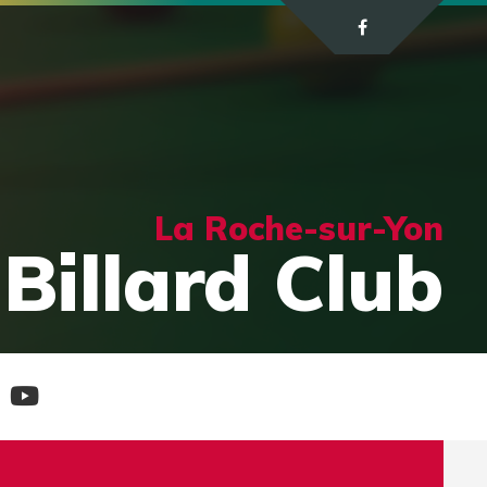
La Roche-sur-Yon
Billard Club
e
Chaine
tagram
Youtube