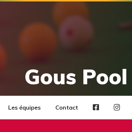
Gous Pool 
Page
Pag
Les équipes
Contact
facebook
Ins