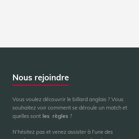
Nous rejoindre
Vous voulez découvrir le billard anglais ? Vous
souhaitez voir comment se déroule un match et
quelles sont
les
règles
?
N'hésitez pas et venez assister à l'une des