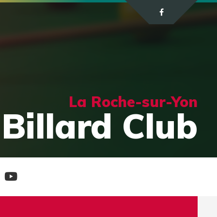
La Roche-sur-Yon
Billard Club
e
Chaine
tagram
Youtube