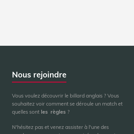
Nous rejoindre
Vous voulez découvrir le billard anglais ? Vous
souhaitez voir comment se déroule un match et
quelles sont
les
règles
?
N'hésitez pas et venez assister à l'une des