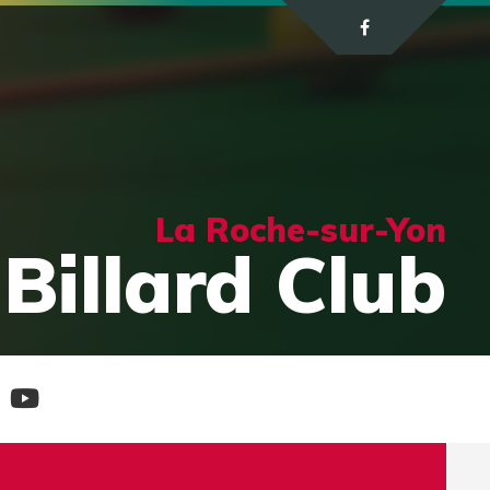
La Roche-sur-Yon
Billard Club
e
Chaine
tagram
Youtube