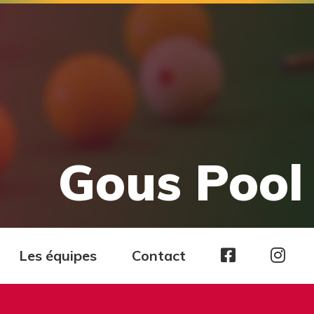
Gous Pool 
Page
Pag
Les équipes
Contact
facebook
Ins