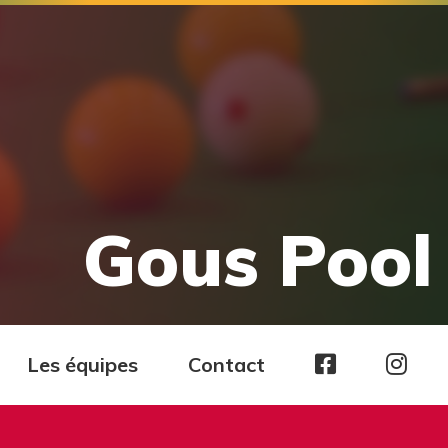
Gous Pool 
Page
Pag
Les équipes
Contact
facebook
Ins