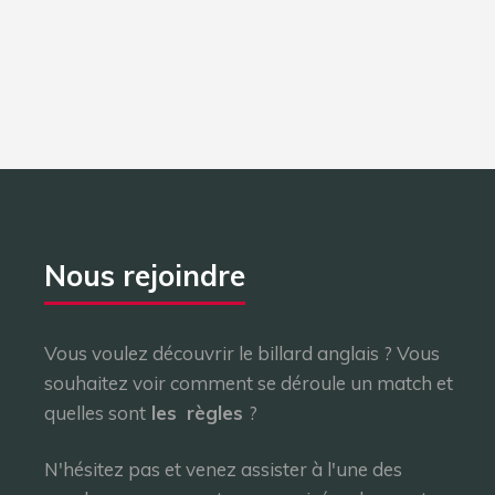
Nous rejoindre
Vous voulez découvrir le billard anglais ? Vous
souhaitez voir comment se déroule un match et
quelles sont
les
règles
?
N'hésitez pas et venez assister à l'une des