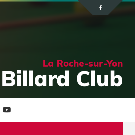
La Roche-sur-Yon
Billard Club
e
Chaine
tagram
Youtube