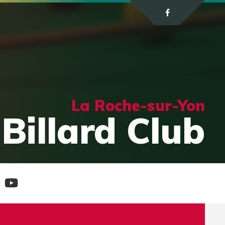
La Roche-sur-Yon
Billard Club
e
Chaine
tagram
Youtube