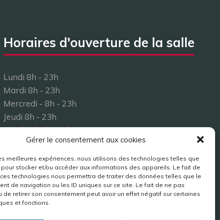
Horaires d'ouverture de la salle
Lundi 8h - 23h
Mardi 8h - 23h
Mercredi - 8h - 23h
Jeudi 8h - 23h
Vendredi 8h - 23h
Gérer le consentement aux cookies
Samedi 8h - 23h
Dimanche 8h - 23h
 les meilleures expériences, nous utilisons des technologies telles que
 pour stocker et/ou accéder aux informations des appareils. Le fait de
 ces technologies nous permettra de traiter des données telles que le
t de navigation ou les ID uniques sur ce site. Le fait de ne pas
u de retirer son consentement peut avoir un effet négatif sur certaines
ques et fonctions.