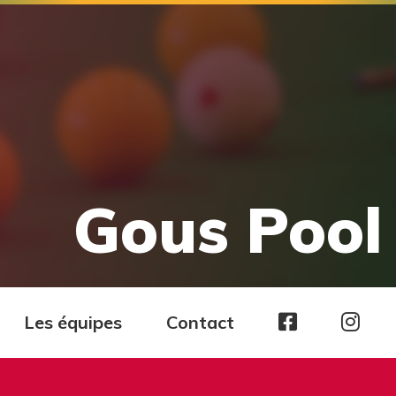
Gous Pool 
Page
Pag
Les équipes
Contact
facebook
Ins