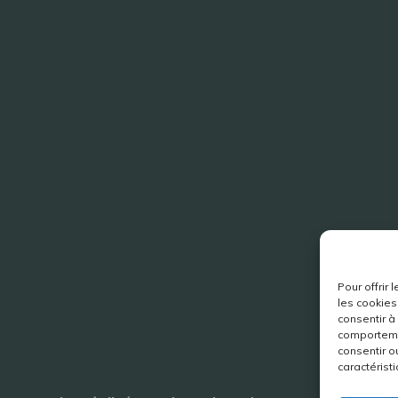
Pour offrir
les cookies
consentir à
comportemen
consentir o
caractéristi