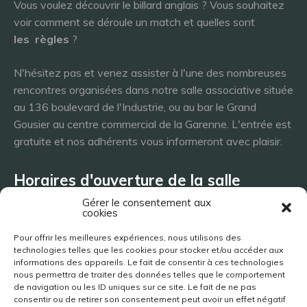
Vous voulez découvrir le billard anglais ? Vous souhaitez
voir comment se déroule un match et quelles sont
les
règles
?
N'hésitez pas et venez assister à l'une des nombreuses
rencontres organisées dans notre salle associative située
au 136 boulevard de l'Industrie, ou au bar le Grand
Gousier au centre commercial de la Garenne. L'entrée est
gratuite et nos adhérents vous informeront avec plaisir.
Horaires d'ouverture de la salle
Gérer le consentement aux
cookies
Lundi 8h - 23h
Pour offrir les meilleures expériences, nous utilisons des
Mardi 8h - 23h
technologies telles que les cookies pour stocker et/ou accéder aux
Mercredi - 8h - 23h
informations des appareils. Le fait de consentir à ces technologies
nous permettra de traiter des données telles que le comportement
Jeudi 8h - 23h
de navigation ou les ID uniques sur ce site. Le fait de ne pas
Vendredi 8h - 23h
consentir ou de retirer son consentement peut avoir un effet négatif