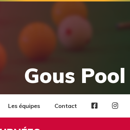
Gous Pool 
Page
Pag
Les équipes
Contact
facebook
Ins