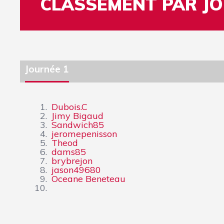
CLASSEMENT PAR J
Journée 1
1.
Dubois.C
2.
Jimy Bigaud
3.
Sandwich85
4.
jeromepenisson
5.
Theod
6.
dams85
7.
brybrejon
8.
jason49680
9.
Oceane Beneteau
10.