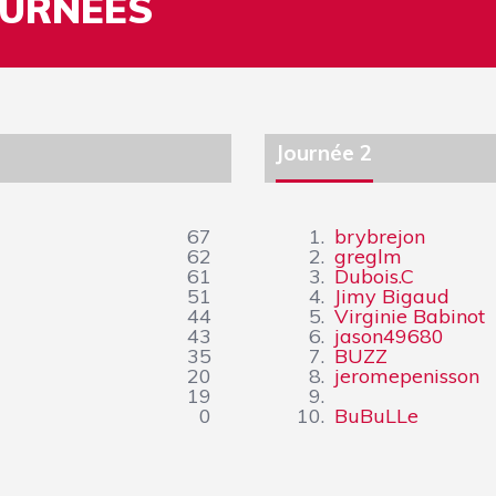
OURNÉES
Journée 2
67
1.
brybrejon
62
2.
greglm
61
3.
Dubois.C
51
4.
Jimy Bigaud
44
5.
Virginie Babinot
43
6.
jason49680
35
7.
BUZZ
20
8.
jeromepenisson
19
9.
0
10.
BuBuLLe