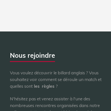
Nous rejoindre
Vous voulez découvrir le billard anglais ? Vous
souhaitez voir comment se déroule un match et
quelles sont
les
règles
?
N'hésitez pas et venez assister à l'une des
nombreuses rencontres organisées dans notre