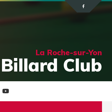
La Roche-sur-Yon
Billard Club
e
Chaine
tagram
Youtube