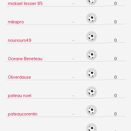
0
mickael tessier 85
-
0
mikapro
-
0
nounours49
-
0
Oceane Beneteau
-
0
Oliverdause
-
0
pateau noel
-
0
pateaucorentin
-