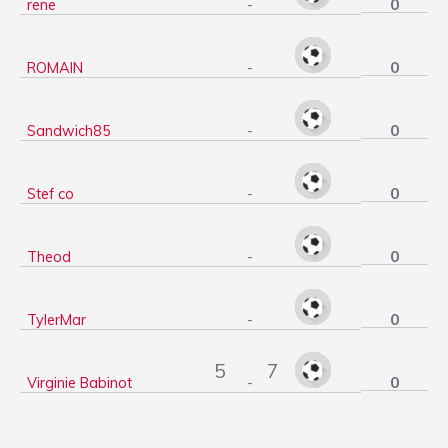
0
rene
-
0
ROMAIN
-
0
Sandwich85
-
0
Stef co
-
0
Theod
-
0
TylerMar
-
5
7
0
Virginie Babinot
-