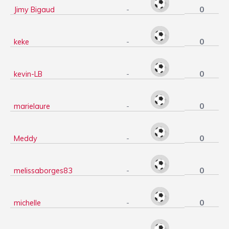
0
Jimy Bigaud
-
0
keke
-
0
kevin-LB
-
0
marielaure
-
0
Meddy
-
0
melissaborges83
-
0
michelle
-