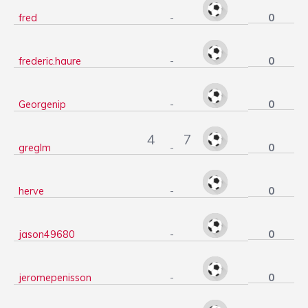
0
fred
-
0
frederic.haure
-
0
Georgenip
-
4
7
0
greglm
-
0
herve
-
0
jason49680
-
0
jeromepenisson
-