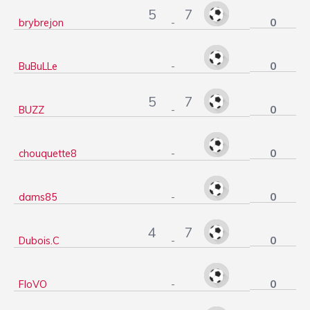
5
7
0
brybrejon
-
0
BuBuLLe
-
5
7
0
BUZZ
-
0
chouquette8
-
0
dams85
-
4
7
0
Dubois.C
-
0
FloVO
-