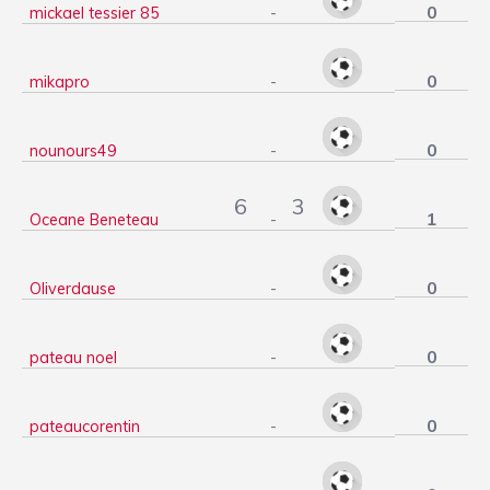
0
mickael tessier 85
-
0
mikapro
-
0
nounours49
-
6
3
1
Oceane Beneteau
-
0
Oliverdause
-
0
pateau noel
-
0
pateaucorentin
-