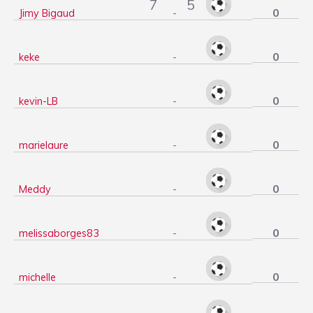
7
5
0
Jimy Bigaud
-
0
keke
-
0
kevin-LB
-
0
marielaure
-
0
Meddy
-
0
melissaborges83
-
0
michelle
-