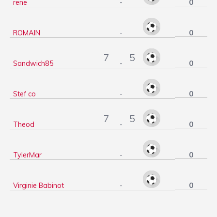
0
rene
-
0
ROMAIN
-
7
5
0
Sandwich85
-
0
Stef co
-
7
5
0
Theod
-
0
TylerMar
-
0
Virginie Babinot
-