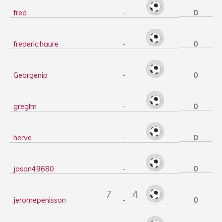
0
fred
-
0
frederic.haure
-
0
Georgenip
-
0
greglm
-
0
herve
-
0
jason49680
-
7
4
0
jeromepenisson
-