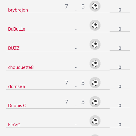
7
5
0
brybrejon
-
0
BuBuLLe
-
0
BUZZ
-
0
chouquette8
-
7
5
0
dams85
-
7
5
0
Dubois.C
-
0
FloVO
-