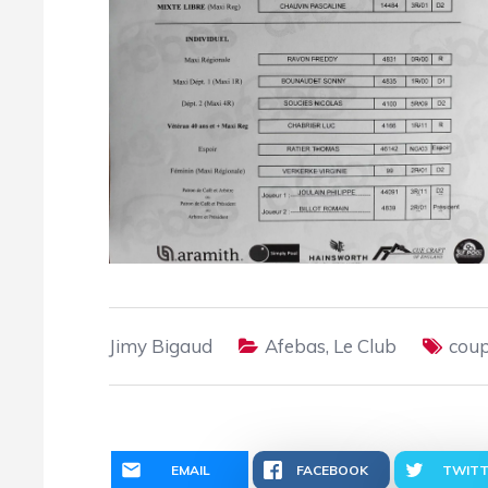
Jimy Bigaud
Afebas
,
Le Club
coup
EMAIL
FACEBOOK
TWITT