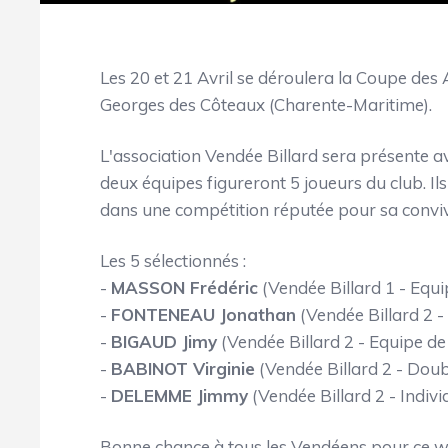
Les 20 et 21 Avril se déroulera la Coupe des
Georges des Côteaux (Charente-Maritime).
L'association Vendée Billard sera présente a
deux équipes figureront 5 joueurs du club. I
dans une compétition réputée pour sa convivi
Les 5 sélectionnés :
-
MASSON Frédéric
(Vendée Billard 1 - Equi
-
FONTENEAU Jonathan
(Vendée Billard 2 -
-
BIGAUD Jimy
(Vendée Billard 2 - Equipe de
-
BABINOT Virginie
(Vendée Billard 2 - Doub
-
DELEMME Jimmy
(Vendée Billard 2 - Indiv
Bonne chance à tous les Vendéens pour ce we