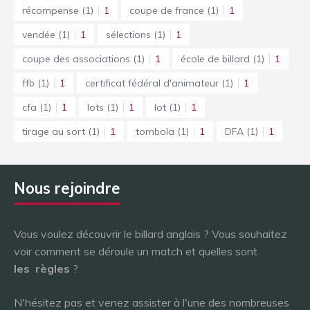
récompense
(1)
1
coupe de france
(1)
1
vendée
(1)
1
sélections
(1)
1
coupe des associations
(1)
1
école de billard
(1)
1
ffb
(1)
1
certificat fédéral d'animateur
(1)
1
cfa
(1)
1
lots
(1)
1
lot
(1)
1
tirage au sort
(1)
1
tombola
(1)
1
DFA
(1)
1
Nous rejoindre
Vous voulez découvrir le billard anglais ? Vous souhaitez
voir comment se déroule un match et quelles sont
les
règles
?
N'hésitez pas et venez assister à l'une des nombreuses