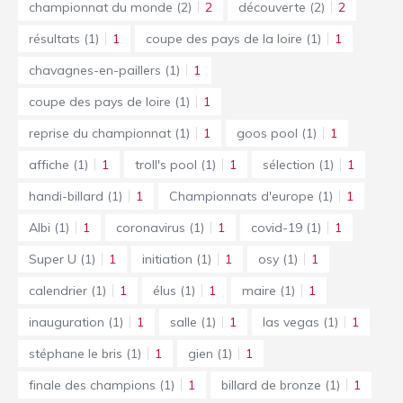
championnat du monde
(2)
2
découverte
(2)
2
résultats
(1)
1
coupe des pays de la loire
(1)
1
chavagnes-en-paillers
(1)
1
coupe des pays de loire
(1)
1
reprise du championnat
(1)
1
goos pool
(1)
1
affiche
(1)
1
troll's pool
(1)
1
sélection
(1)
1
handi-billard
(1)
1
Championnats d'europe
(1)
1
Albi
(1)
1
coronavirus
(1)
1
covid-19
(1)
1
Super U
(1)
1
initiation
(1)
1
osy
(1)
1
calendrier
(1)
1
élus
(1)
1
maire
(1)
1
inauguration
(1)
1
salle
(1)
1
las vegas
(1)
1
stéphane le bris
(1)
1
gien
(1)
1
finale des champions
(1)
1
billard de bronze
(1)
1