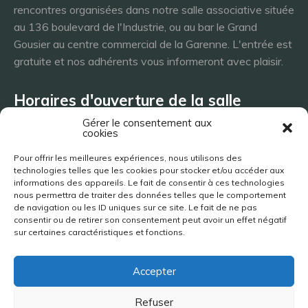
rencontres organisées dans notre salle associative située
au 136 boulevard de l'Industrie, ou au bar le Grand
Gousier au centre commercial de la Garenne. L'entrée est
gratuite et nos adhérents vous informeront avec plaisir.
Horaires d'ouverture de la salle
Gérer le consentement aux
cookies
Lundi 8h - 23h
Pour offrir les meilleures expériences, nous utilisons des
Mardi 8h - 23h
technologies telles que les cookies pour stocker et/ou accéder aux
Mercredi - 8h - 23h
informations des appareils. Le fait de consentir à ces technologies
nous permettra de traiter des données telles que le comportement
Jeudi 8h - 23h
de navigation ou les ID uniques sur ce site. Le fait de ne pas
Vendredi 8h - 23h
consentir ou de retirer son consentement peut avoir un effet négatif
Samedi 8h - 23h
sur certaines caractéristiques et fonctions.
Dimanche 8h - 23h
Accepter
Site réalisé par Jimy Bigaud | 2019-2026
Refuser