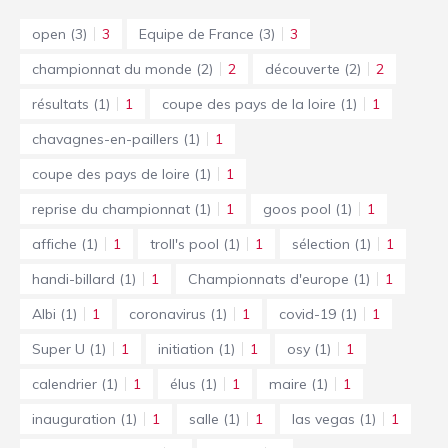
open
(3)
3
Equipe de France
(3)
3
championnat du monde
(2)
2
découverte
(2)
2
résultats
(1)
1
coupe des pays de la loire
(1)
1
chavagnes-en-paillers
(1)
1
coupe des pays de loire
(1)
1
reprise du championnat
(1)
1
goos pool
(1)
1
affiche
(1)
1
troll's pool
(1)
1
sélection
(1)
1
handi-billard
(1)
1
Championnats d'europe
(1)
1
Albi
(1)
1
coronavirus
(1)
1
covid-19
(1)
1
Super U
(1)
1
initiation
(1)
1
osy
(1)
1
calendrier
(1)
1
élus
(1)
1
maire
(1)
1
inauguration
(1)
1
salle
(1)
1
las vegas
(1)
1