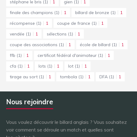
stéphane le bris
(1)
1
gien
(1)
1
finale des champions
(1)
1
billard de bronze
(1)
1
récompense
(1)
1
coupe de france
(1)
1
vendée
(1)
1
sélections
(1)
1
coupe des associations
(1)
1
école de billard
(1)
1
ffb
(1)
1
certificat fédéral d'animateur
(1)
1
cfa
(1)
1
lots
(1)
1
lot
(1)
1
tirage au sort
(1)
1
tombola
(1)
1
DFA
(1)
1
Nous rejoindre
Vous voulez découvrir le billard anglais ? Vous souhaitez
voir comment se déroule un match et quelles sont