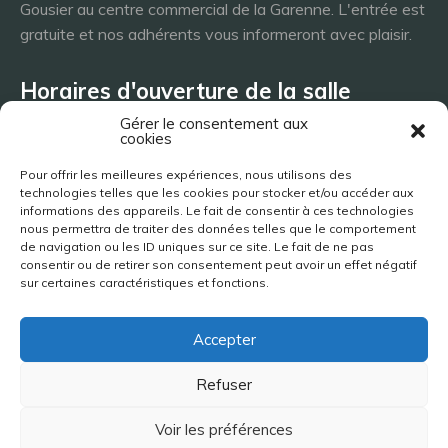
Gousier au centre commercial de la Garenne. L'entrée est
gratuite et nos adhérents vous informeront avec plaisir.
Horaires d'ouverture de la salle
Gérer le consentement aux
cookies
Lundi 8h - 23h
Pour offrir les meilleures expériences, nous utilisons des
Mardi 8h - 23h
technologies telles que les cookies pour stocker et/ou accéder aux
Mercredi - 8h - 23h
informations des appareils. Le fait de consentir à ces technologies
nous permettra de traiter des données telles que le comportement
Jeudi 8h - 23h
de navigation ou les ID uniques sur ce site. Le fait de ne pas
Vendredi 8h - 23h
consentir ou de retirer son consentement peut avoir un effet négatif
Samedi 8h - 23h
sur certaines caractéristiques et fonctions.
Dimanche 8h - 23h
Accepter
Site réalisé par Jimy Bigaud | 2019-2026
Refuser
Voir les préférences