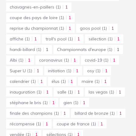
chavagnes-en-paillers
(1)
1
coupe des pays de loire
(1)
1
reprise du championnat
(1)
1
goos pool
(1)
1
affiche
(1)
1
troll's pool
(1)
1
sélection
(1)
1
handi-billard
(1)
1
Championnats d'europe
(1)
1
Albi
(1)
1
coronavirus
(1)
1
covid-19
(1)
1
Super U
(1)
1
initiation
(1)
1
osy
(1)
1
calendrier
(1)
1
élus
(1)
1
maire
(1)
1
inauguration
(1)
1
salle
(1)
1
las vegas
(1)
1
stéphane le bris
(1)
1
gien
(1)
1
finale des champions
(1)
1
billard de bronze
(1)
1
récompense
(1)
1
coupe de france
(1)
1
vendée
(1)
1
sélections
(1)
1