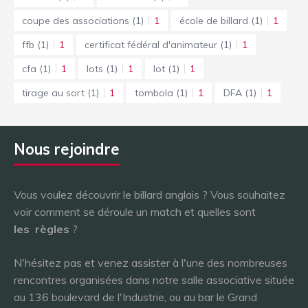
coupe des associations
(1)
1
école de billard
(1)
1
ffb
(1)
1
certificat fédéral d'animateur
(1)
1
cfa
(1)
1
lots
(1)
1
lot
(1)
1
tirage au sort
(1)
1
tombola
(1)
1
DFA
(1)
1
Nous rejoindre
Vous voulez découvrir le billard anglais ? Vous souhaitez
voir comment se déroule un match et quelles sont
les
règles
?
N'hésitez pas et venez assister à l'une des nombreuses
rencontres organisées dans notre salle associative située
au 136 boulevard de l'Industrie, ou au bar le Grand