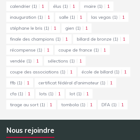
calendrier
(1)
1
élus
(1)
1
maire
(1)
1
inauguration
(1)
1
salle
(1)
1
las vegas
(1)
1
stéphane le bris
(1)
1
gien
(1)
1
finale des champions
(1)
1
billard de bronze
(1)
1
récompense
(1)
1
coupe de france
(1)
1
vendée
(1)
1
sélections
(1)
1
coupe des associations
(1)
1
école de billard
(1)
1
ffb
(1)
1
certificat fédéral d'animateur
(1)
1
cfa
(1)
1
lots
(1)
1
lot
(1)
1
tirage au sort
(1)
1
tombola
(1)
1
DFA
(1)
1
Nous rejoindre