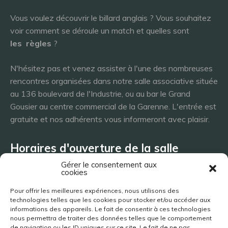
Vous voulez découvrir le billard anglais ? Vous souhaitez
voir comment se déroule un match et quelles sont
les
règles
?
N'hésitez pas et venez assister à l'une des nombreuses
rencontres organisées dans notre salle associative située
au 136 boulevard de l'Industrie, ou au bar le Grand
Gousier au centre commercial de la Garenne. L'entrée est
gratuite et nos adhérents vous informeront avec plaisir.
Horaires d'ouverture de la salle
Gérer le consentement aux
cookies
Lundi 8h - 23h
Pour offrir les meilleures expériences, nous utilisons des
Mardi 8h - 23h
technologies telles que les cookies pour stocker et/ou accéder aux
Mercredi - 8h - 23h
informations des appareils. Le fait de consentir à ces technologies
nous permettra de traiter des données telles que le comportement
Jeudi 8h - 23h
de navigation ou les ID uniques sur ce site. Le fait de ne pas