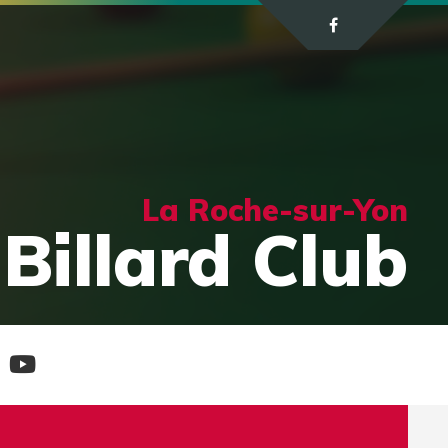
La Roche-sur-Yon
Billard Club
e
Chaine
tagram
Youtube