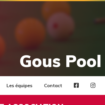
Gous Pool 
Page
Pag
Les équipes
Contact
facebook
Ins