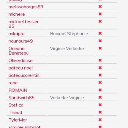
melissaborges83
michelle
mickael tessier
85
mikapro
Babinot Stéphanie
nounours49
Oceane
Virginie Verkerke
Beneteau
Oliverdause
pateau noel
pateaucorentin
rene
ROMAIN
Sandwich85
Verkerke Virginie
Stef co
Theod
TylerMar
Virginie Babinot