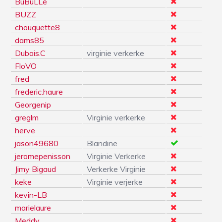
BuBuLLe
BUZZ
chouquette8
dams85
Dubois.C
virginie verkerke
FloVO
fred
frederic.haure
Georgenip
greglm
Virginie verkerke
herve
jason49680
Blandine
jeromepenisson
Virginie Verkerke
Jimy Bigaud
Verkerke Virginie
keke
Virginie verjerke
kevin-LB
marielaure
Meddy