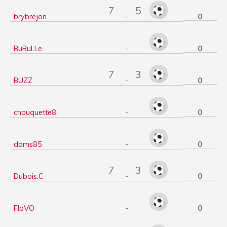
7
5
0
brybrejon
-
0
BuBuLLe
-
7
3
0
BUZZ
-
0
chouquette8
-
0
dams85
-
7
3
0
Dubois.C
-
0
FloVO
-