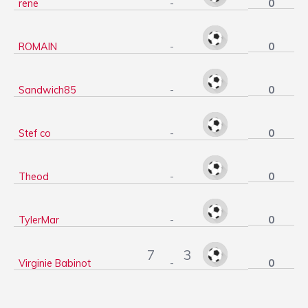
0
rene
-
0
ROMAIN
-
0
Sandwich85
-
0
Stef co
-
0
Theod
-
0
TylerMar
-
7
3
0
Virginie Babinot
-