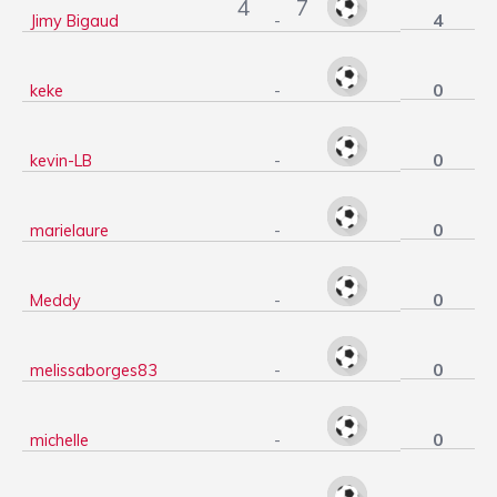
4
7
4
Jimy Bigaud
-
0
keke
-
0
kevin-LB
-
0
marielaure
-
0
Meddy
-
0
melissaborges83
-
0
michelle
-