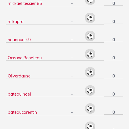
0
mickael tessier 85
-
0
mikapro
-
0
nounours49
-
0
Oceane Beneteau
-
0
Oliverdause
-
0
pateau noel
-
0
pateaucorentin
-