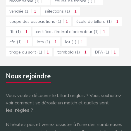
récompense
(1)
1
coupe de france
(1)
1
vendée
(1)
1
sélections
(1)
1
coupe des associations
(1)
1
école de billard
(1)
1
ffb
(1)
1
certificat fédéral d'animateur
(1)
1
cfa
(1)
1
lots
(1)
1
lot
(1)
1
tirage au sort
(1)
1
tombola
(1)
1
DFA
(1)
1
Nous rejoindre
Vous voulez découvrir le billard anglais ? Vous souhaitez
voir comment se déroule un match et quelles sont
les
règles
?
N'hésitez pas et venez assister à l'une des nombreuses