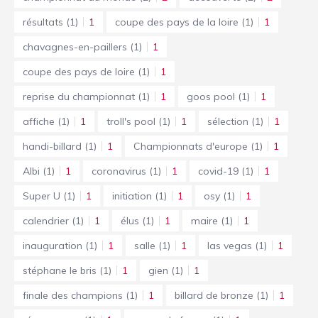
résultats
(1)
1
coupe des pays de la loire
(1)
1
chavagnes-en-paillers
(1)
1
coupe des pays de loire
(1)
1
reprise du championnat
(1)
1
goos pool
(1)
1
affiche
(1)
1
troll's pool
(1)
1
sélection
(1)
1
handi-billard
(1)
1
Championnats d'europe
(1)
1
Albi
(1)
1
coronavirus
(1)
1
covid-19
(1)
1
Super U
(1)
1
initiation
(1)
1
osy
(1)
1
calendrier
(1)
1
élus
(1)
1
maire
(1)
1
inauguration
(1)
1
salle
(1)
1
las vegas
(1)
1
stéphane le bris
(1)
1
gien
(1)
1
finale des champions
(1)
1
billard de bronze
(1)
1