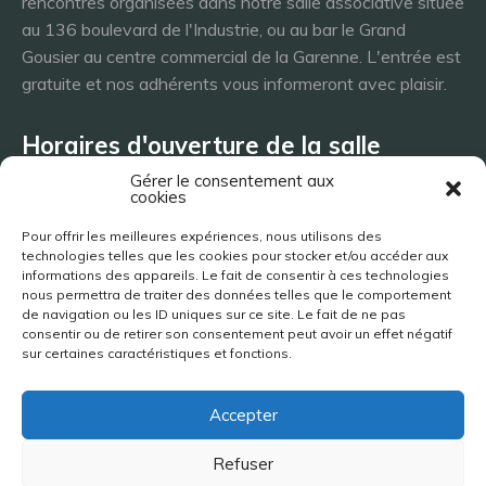
rencontres organisées dans notre salle associative située
au 136 boulevard de l'Industrie, ou au bar le Grand
Gousier au centre commercial de la Garenne. L'entrée est
gratuite et nos adhérents vous informeront avec plaisir.
Horaires d'ouverture de la salle
Gérer le consentement aux
cookies
Lundi 8h - 23h
Pour offrir les meilleures expériences, nous utilisons des
Mardi 8h - 23h
technologies telles que les cookies pour stocker et/ou accéder aux
Mercredi - 8h - 23h
informations des appareils. Le fait de consentir à ces technologies
nous permettra de traiter des données telles que le comportement
Jeudi 8h - 23h
de navigation ou les ID uniques sur ce site. Le fait de ne pas
Vendredi 8h - 23h
consentir ou de retirer son consentement peut avoir un effet négatif
Samedi 8h - 23h
sur certaines caractéristiques et fonctions.
Dimanche 8h - 23h
Accepter
Site réalisé par Jimy Bigaud | 2019-2026
Refuser