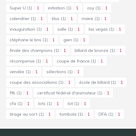
Super U
(1)
1
initiation
(1)
1
osy
(1)
1
calendrier
(1)
1
élus
(1)
1
maire
(1)
1
inauguration
(1)
1
salle
(1)
1
las vegas
(1)
1
stéphane le bris
(1)
1
gien
(1)
1
finale des champions
(1)
1
billard de bronze
(1)
1
récompense
(1)
1
coupe de france
(1)
1
vendée
(1)
1
sélections
(1)
1
coupe des associations
(1)
1
école de billard
(1)
1
ffb
(1)
1
certificat fédéral d'animateur
(1)
1
cfa
(1)
1
lots
(1)
1
lot
(1)
1
tirage au sort
(1)
1
tombola
(1)
1
DFA
(1)
1