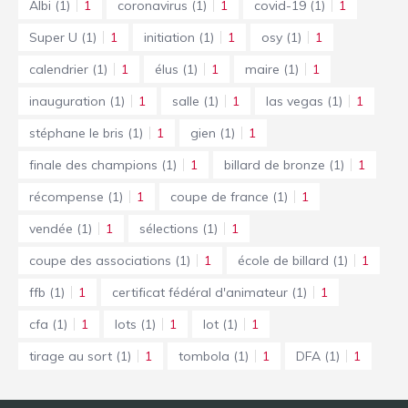
Albi
(1)
1
coronavirus
(1)
1
covid-19
(1)
1
Super U
(1)
1
initiation
(1)
1
osy
(1)
1
calendrier
(1)
1
élus
(1)
1
maire
(1)
1
inauguration
(1)
1
salle
(1)
1
las vegas
(1)
1
stéphane le bris
(1)
1
gien
(1)
1
finale des champions
(1)
1
billard de bronze
(1)
1
récompense
(1)
1
coupe de france
(1)
1
vendée
(1)
1
sélections
(1)
1
coupe des associations
(1)
1
école de billard
(1)
1
ffb
(1)
1
certificat fédéral d'animateur
(1)
1
cfa
(1)
1
lots
(1)
1
lot
(1)
1
tirage au sort
(1)
1
tombola
(1)
1
DFA
(1)
1