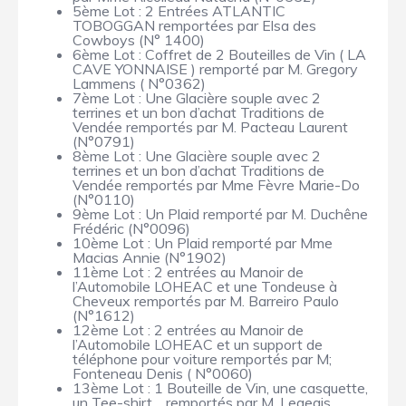
5ème Lot : 2 Entrées ATLANTIC
TOBOGGAN remportées par Elsa des
Cowboys (N° 1400)
6ème Lot : Coffret de 2 Bouteilles de Vin ( LA
CAVE YONNAISE ) remporté par M. Gregory
Lammens ( N°0362)
7ème Lot : Une Glacière souple avec 2
terrines et un bon d’achat Traditions de
Vendée remportés par M. Pacteau Laurent
(N°0791)
8ème Lot : Une Glacière souple avec 2
terrines et un bon d’achat Traditions de
Vendée remportés par Mme Fèvre Marie-Do
(N°0110)
9ème Lot : Un Plaid remporté par M. Duchêne
Frédéric (N°0096)
10ème Lot : Un Plaid remporté par Mme
Macias Annie (N°1902)
11ème Lot : 2 entrées au Manoir de
l’Automobile LOHEAC et une Tondeuse à
Cheveux remportés par M. Barreiro Paulo
(N°1612)
12ème Lot : 2 entrées au Manoir de
l’Automobile LOHEAC et un support de
téléphone pour voiture remportés par M;
Fonteneau Denis ( N°0060)
13ème Lot : 1 Bouteille de Vin, une casquette,
un Tee-shirt… remportés par M. Legeais