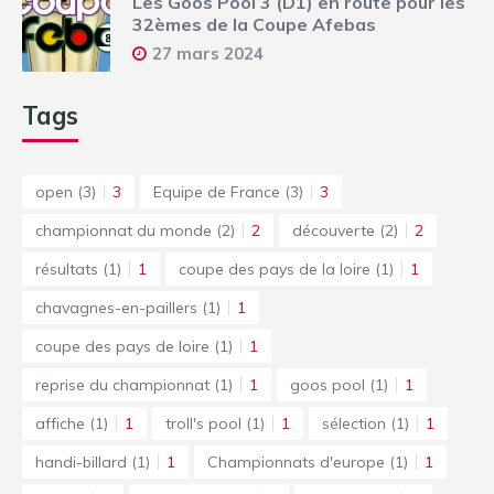
Les Goos Pool 3 (D1) en route pour les
32èmes de la Coupe Afebas
27 mars 2024
Tags
open
(3)
3
Equipe de France
(3)
3
championnat du monde
(2)
2
découverte
(2)
2
résultats
(1)
1
coupe des pays de la loire
(1)
1
chavagnes-en-paillers
(1)
1
coupe des pays de loire
(1)
1
reprise du championnat
(1)
1
goos pool
(1)
1
affiche
(1)
1
troll's pool
(1)
1
sélection
(1)
1
handi-billard
(1)
1
Championnats d'europe
(1)
1