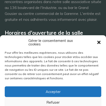
rencontres organisées dans notre salle associative située
au 136 boulevard de l'Industrie, ou au bar le Grand
Gousier au centre commercial de la Garenne. L'entrée est
gratuite et nos adhérents vous informeront avec plaisir.
Horaires d'ouverture de la salle
Gérer le consentement aux
cookies
Lundi 8h - 23h
Pour offrir les meilleures expériences, nous utilisons des
Mardi 8h - 23h
technologies telles que les cookies pour stocker et/ou accéder aux
Mercredi - 8h - 23h
informations des appareils. Le fait de consentir à ces technologies
nous permettra de traiter des données telles que le comportement
Jeudi 8h - 23h
de navigation ou les ID uniques sur ce site. Le fait de ne pas
Vendredi 8h - 23h
consentir ou de retirer son consentement peut avoir un effet négatif
Samedi 8h - 23h
sur certaines caractéristiques et fonctions.
Dimanche 8h - 23h
Accepter
Site réalisé par Jimy Bigaud | 2019-2026
Refuser