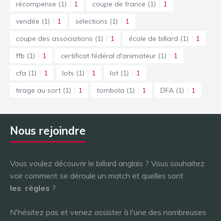
récompense
(1)
1
coupe de france
(1)
1
vendée
(1)
1
sélections
(1)
1
coupe des associations
(1)
1
école de billard
(1)
1
ffb
(1)
1
certificat fédéral d'animateur
(1)
1
cfa
(1)
1
lots
(1)
1
lot
(1)
1
tirage au sort
(1)
1
tombola
(1)
1
DFA
(1)
1
Nous rejoindre
Vous voulez découvrir le billard anglais ? Vous souhaitez
voir comment se déroule un match et quelles sont
les
règles
?
N'hésitez pas et venez assister à l'une des nombreuses