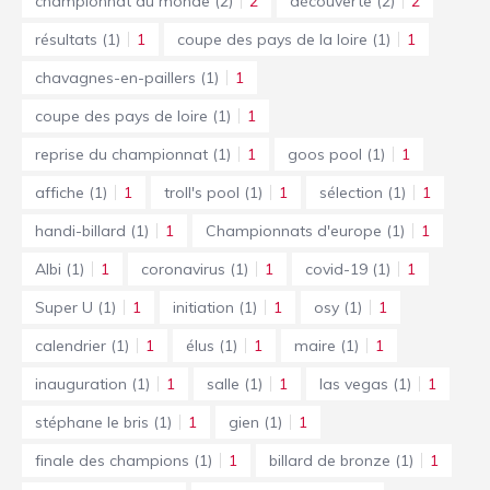
championnat du monde
(2)
2
découverte
(2)
2
résultats
(1)
1
coupe des pays de la loire
(1)
1
chavagnes-en-paillers
(1)
1
coupe des pays de loire
(1)
1
reprise du championnat
(1)
1
goos pool
(1)
1
affiche
(1)
1
troll's pool
(1)
1
sélection
(1)
1
handi-billard
(1)
1
Championnats d'europe
(1)
1
Albi
(1)
1
coronavirus
(1)
1
covid-19
(1)
1
Super U
(1)
1
initiation
(1)
1
osy
(1)
1
calendrier
(1)
1
élus
(1)
1
maire
(1)
1
inauguration
(1)
1
salle
(1)
1
las vegas
(1)
1
stéphane le bris
(1)
1
gien
(1)
1
finale des champions
(1)
1
billard de bronze
(1)
1