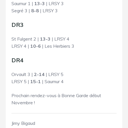
Saumur 1 |
13-3
| LRSY 3
Segré 3 |
8-8
| LRSY 3
DR3
St Fulgent 2 |
13-3
| LRSY 4
LRSY 4 |
10-6
| Les Herbiers 3
DR4
Orvault 3 |
2-14
| LRSY 5
LRSY 5 |
15-1
| Saumur 4
Prochain rendez-vous à Bonne Garde début
Novembre !
Jimy Bigaud