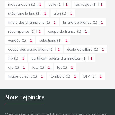
inauguration
(1)
1
salle
(1)
1
las vegas
(1)
1
stéphane le bris
(1)
1
gien
(1)
1
finale des champions
(1)
1
billard de bronze
(1)
1
récompense
(1)
1
coupe de france
(1)
1
vendée
(1)
1
sélections
(1)
1
coupe des associations
(1)
1
école de billard
(1)
1
ffb
(1)
1
certificat fédéral d'animateur
(1)
1
cfa
(1)
1
lots
(1)
1
lot
(1)
1
tirage au sort
(1)
1
tombola
(1)
1
DFA
(1)
1
Nous rejoindre
Vous voulez découvrir le billard anglais ? Vous souhaitez