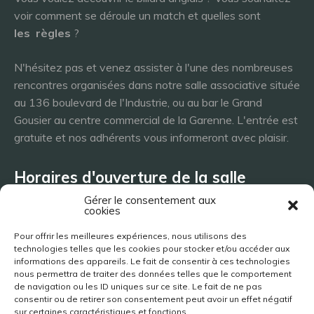
voir comment se déroule un match et quelles sont
les
règles
?
N'hésitez pas et venez assister à l'une des nombreuses
rencontres organisées dans notre salle associative située
au 136 boulevard de l'Industrie, ou au bar le Grand
Gousier au centre commercial de la Garenne. L'entrée est
gratuite et nos adhérents vous informeront avec plaisir.
Horaires d'ouverture de la salle
Gérer le consentement aux
cookies
Lundi 8h - 23h
Pour offrir les meilleures expériences, nous utilisons des
Mardi 8h - 23h
technologies telles que les cookies pour stocker et/ou accéder aux
Mercredi - 8h - 23h
informations des appareils. Le fait de consentir à ces technologies
nous permettra de traiter des données telles que le comportement
Jeudi 8h - 23h
de navigation ou les ID uniques sur ce site. Le fait de ne pas
Vendredi 8h - 23h
consentir ou de retirer son consentement peut avoir un effet négatif
Samedi 8h - 23h
sur certaines caractéristiques et fonctions.